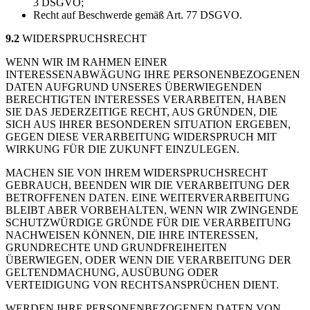
3 DSGVO;
Recht auf Beschwerde gemäß Art. 77 DSGVO.
9.2
WIDERSPRUCHSRECHT
WENN WIR IM RAHMEN EINER
INTERESSENABWÄGUNG IHRE PERSONENBEZOGENEN
DATEN AUFGRUND UNSERES ÜBERWIEGENDEN
BERECHTIGTEN INTERESSES VERARBEITEN, HABEN
SIE DAS JEDERZEITIGE RECHT, AUS GRÜNDEN, DIE
SICH AUS IHRER BESONDEREN SITUATION ERGEBEN,
GEGEN DIESE VERARBEITUNG WIDERSPRUCH MIT
WIRKUNG FÜR DIE ZUKUNFT EINZULEGEN.
MACHEN SIE VON IHREM WIDERSPRUCHSRECHT
GEBRAUCH, BEENDEN WIR DIE VERARBEITUNG DER
BETROFFENEN DATEN. EINE WEITERVERARBEITUNG
BLEIBT ABER VORBEHALTEN, WENN WIR ZWINGENDE
SCHUTZWÜRDIGE GRÜNDE FÜR DIE VERARBEITUNG
NACHWEISEN KÖNNEN, DIE IHRE INTERESSEN,
GRUNDRECHTE UND GRUNDFREIHEITEN
ÜBERWIEGEN, ODER WENN DIE VERARBEITUNG DER
GELTENDMACHUNG, AUSÜBUNG ODER
VERTEIDIGUNG VON RECHTSANSPRÜCHEN DIENT.
WERDEN IHRE PERSONENBEZOGENEN DATEN VON