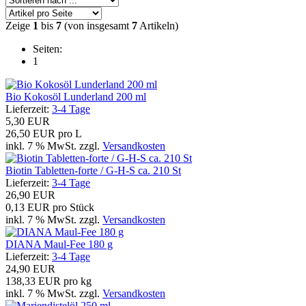
Zeige
1
bis
7
(von insgesamt
7
Artikeln)
Seiten:
1
Bio Kokosöl Lunderland 200 ml
Lieferzeit:
3-4 Tage
5,30 EUR
26,50 EUR pro L
inkl. 7 % MwSt. zzgl.
Versandkosten
Biotin Tabletten-forte / G-H-S ca. 210 St
Lieferzeit:
3-4 Tage
26,90 EUR
0,13 EUR pro Stück
inkl. 7 % MwSt. zzgl.
Versandkosten
DIANA Maul-Fee 180 g
Lieferzeit:
3-4 Tage
24,90 EUR
138,33 EUR pro kg
inkl. 7 % MwSt. zzgl.
Versandkosten